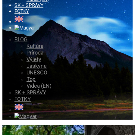
SK + SPRÁVY
FOTKY
BLOG
Kultúra
Príroda
Výlety
Jaskyne
UNESCO
Top
Videa (EN)
SK + SPRÁVY
FOTKY