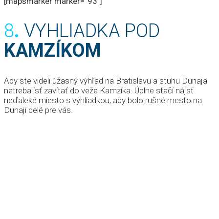
[mapsmarker marker=“93″]
8
.
VYHLIADKA POD
KAMZÍKOM
Aby ste videli úžasný výhľad na Bratislavu a stuhu Dunaja
netreba ísť zavítať do veže Kamzíka. Úplne stačí nájsť
neďaleké miesto s výhliadkou, aby bolo rušné mesto na
Dunaji celé pre vás.