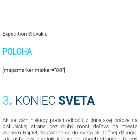
Expedition Slovakia
POLOHA
[mapsmarker marker=“88″]
3
.
KONIEC
SVETA
Ak sa vám niekedy podarí odbočiť z dunajskej hrádze na
biskupickej strane cez druhý most doľava na mieste
zvanom Bajdel, dostanete sa do sveta skutočnej džungle,
kde asfaltový chodník lemuje po oboch stranách temný