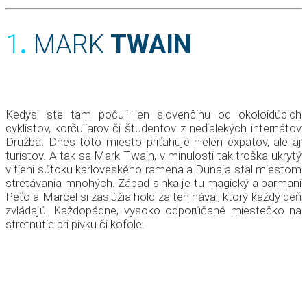
1
.
MARK
TWAIN
Kedysi ste tam počuli len slovenčinu od okoloidúcich
cyklistov, korčuliarov či študentov z neďalekých internátov
Družba. Dnes toto miesto priťahuje nielen expatov, ale aj
turistov. A tak sa Mark Twain, v minulosti tak troška ukrytý
v tieni sútoku karloveského ramena a Dunaja stal miestom
stretávania mnohých. Západ slnka je tu magický a barmani
Peťo a Marcel si zaslúžia hold za ten nával, ktorý každý deň
zvládajú. Každopádne, vysoko odporúčané miestečko na
stretnutie pri pivku či kofole.