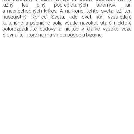
lužný les plný poprepletaných stromov, lián
a nepriechodných kríkov. A na konci tohto sveta leží ten
naozajstný Koniec Sveta, kde svet lián vystriedajú
kukuričné a pšeničné polia všade navôkol, staré niektoré
polorozpadnuté budovy a niekde v diaľke vysoké veže
Slovnaftu, ktoré najmä v noci pôsobia bizarne.