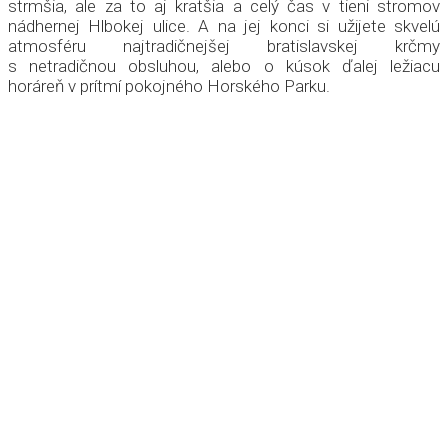
strmšia, ale za to aj kratšia a celý čas v tieni stromov
nádhernej Hlbokej ulice. A na jej konci si užijete skvelú
atmosféru najtradičnejšej bratislavskej krčmy
s netradičnou obsluhou, alebo o kúsok ďalej ležiacu
horáreň v prítmí pokojného Horského Parku.