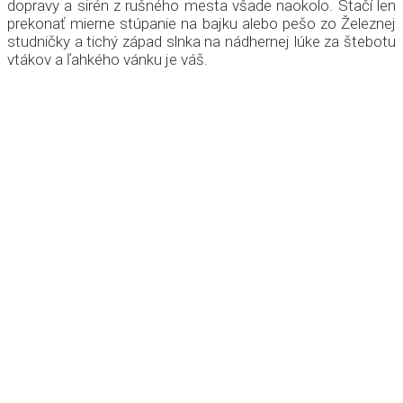
dopravy a sirén z rušného mesta všade naokolo. Stačí len
prekonať mierne stúpanie na bajku alebo pešo zo Železnej
studničky a tichý západ slnka na nádhernej lúke za štebotu
vtákov a ľahkého vánku je váš.