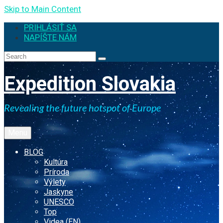
Skip to Main Content
PRIHLÁSIŤ SA
NAPÍŠTE NÁM
Expedition Slovakia
Revealing the future hotspot of Europe
Menu
BLOG
Kultúra
Príroda
Výlety
Jaskyne
UNESCO
Top
Videa (EN)