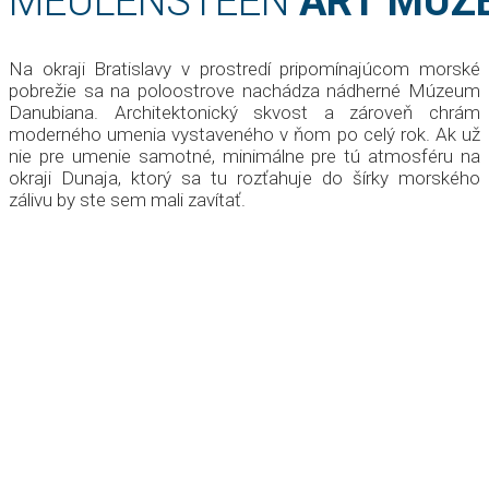
MEULENSTEEN
ART MÚZ
Na okraji Bratislavy v prostredí pripomínajúcom morské
pobrežie sa na poloostrove nachádza nádherné Múzeum
Danubiana. Architektonický skvost a zároveň chrám
moderného umenia vystaveného v ňom po celý rok. Ak už
nie pre umenie samotné, minimálne pre tú atmosféru na
okraji Dunaja, ktorý sa tu rozťahuje do šírky morského
zálivu by ste sem mali zavítať.