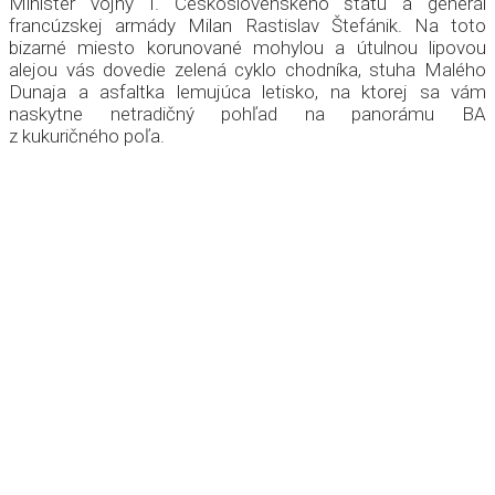
Minister vojny I. Československého štátu a generál
francúzskej armády Milan Rastislav Štefánik. Na toto
bizarné miesto korunované mohylou a útulnou lipovou
alejou vás dovedie zelená cyklo chodníka, stuha Malého
Dunaja a asfaltka lemujúca letisko, na ktorej sa vám
naskytne netradičný pohľad na panorámu BA
z kukuričného poľa.