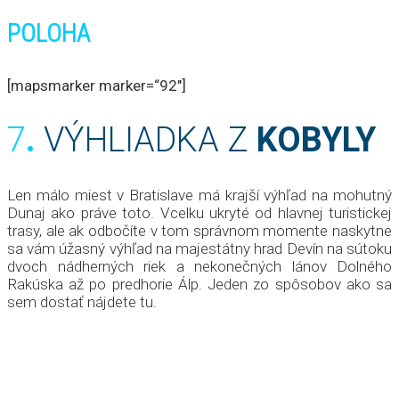
POLOHA
[mapsmarker marker=“92″]
7
.
VÝHLIADKA Z
KOBYLY
Len málo miest v Bratislave má krajší výhľad na mohutný
Dunaj ako práve toto. Vcelku ukryté od hlavnej turistickej
trasy, ale ak odbočíte v tom správnom momente naskytne
sa vám úžasný výhľad na majestátny hrad Devín na sútoku
dvoch nádherných riek a nekonečných lánov Dolného
Rakúska až po predhorie Álp. Jeden zo spôsobov ako sa
sem dostať nájdete tu.