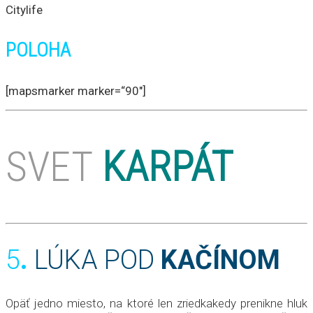
Citylife
POLOHA
[mapsmarker marker=“90″]
SVET
KARPÁT
5
.
LÚKA POD
KAČÍNOM
Opäť jedno miesto, na ktoré len zriedkakedy prenikne hluk