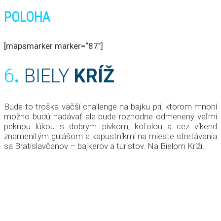
POLOHA
[mapsmarker marker=“87″]
6
.
BIELY
KRÍŽ
Bude to troška väčší challenge na bajku pri, ktorom mnohí
možno budú nadávať ale bude rozhodne odmenený veľmi
peknou lúkou s dobrým pivkom, kofolou a cez víkend
znamenitým gulášom a kapustníkmi na mieste stretávania
sa Bratislavčanov – bajkerov a turistov. Na Bielom Kríži.