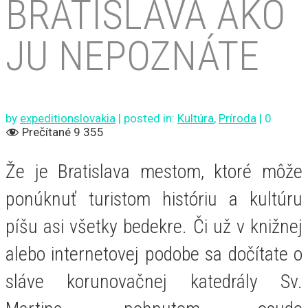
BRATISLAVA AKO
JU NEPOZNÁTE
by
expeditionslovakia
|
posted in:
Kultúra
,
Príroda
|
0
Prečítané
9 355
Že je Bratislava mestom, ktoré môže
ponúknuť turistom históriu a kultúru
píšu asi všetky bedekre. Či už v knižnej
alebo internetovej podobe sa dočítate o
sláve korunovačnej katedrály Sv.