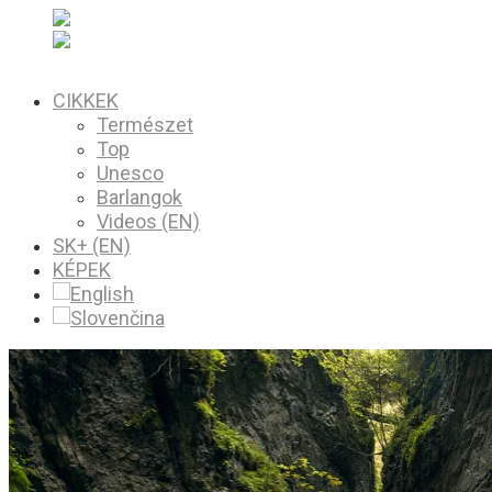
CIKKEK
Természet
Top
Unesco
Barlangok
Videos (EN)
SK+ (EN)
KÉPEK