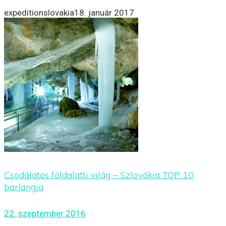
expeditionslovakia
18. január 2017
Csodálatos földalatti világ – Szlovákia TOP 10
barlangja
22. szeptember 2016