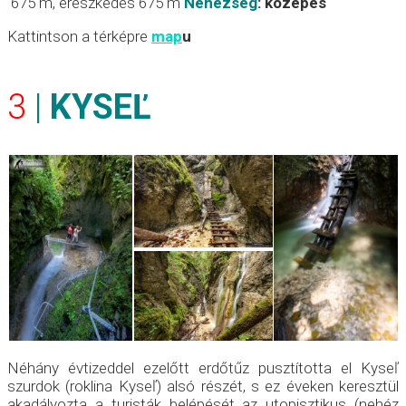
675 m, ereszkedés 675 m
Nehézség
:
közepes
Kattintson a térképre
map
u
3
|
KYSEĽ
Néhány évtizeddel ezelőtt erdőtűz pusztította el Kyseľ
szurdok (roklina Kyseľ) alsó részét, s ez éveken keresztül
akadályozta a turisták belépését az utopisztikus (nehéz