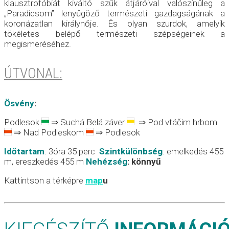
klausztrofóbiát kiváltó szűk átjáróival valószínűleg a
„Paradicsom” lenyűgöző természeti gazdagságának a
koronázatlan királynője. És olyan szurdok, amelyik
tökéletes belépő természeti szépségeinek a
megismeréséhez.
ÚTVONAL:
Ösvény
:
Podlesok
⇒ Suchá Belá záver
⇒ Pod vtáčim hrbom
⇒ Nad Podleskom
⇒ Podlesok
Időtartam
: 3óra 35 perc
Szintkülönbség
: emelkedés 455
m, ereszkedés 455 m
Nehézség
:
könnyű
Kattintson a térképre
map
u