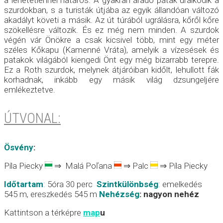
a lehetetlennel határos. A gyakran áradó patak uralkodik a
szurdokban, s a turisták útjába az egyik állandóan változó
akadályt követi a másik. Az út túrából ugrálásra, kőről kőre
szökellésre változik. És ez még nem minden. A szurdok
végén vár Önökre a csak kicsivel több, mint egy méter
széles Kőkapu (Kamenné Vráta), amelyik a vízesések és
patakok világából kiengedi Önt egy még bizarrabb terepre.
Ez a Roth szurdok, melynek átjáróiban kidőlt, lehullott fák
korhadnak, inkább egy másik világ dzsungeljére
emlékeztetve.
ÚTVONAL:
Ösvény
:
Píla Piecky
⇒ Malá Poľana
⇒ Palc
⇒ Píla Piecky
Időtartam
:
5óra 30 perc
Szintkülönbség
:
emelkedés
545 m, ereszkedés 545 m
Nehézség
:
nagyon nehéz
Kattintson a térképre
map
u