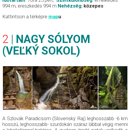
Időtartam
: 7óra 25 perc
Szintkülönbség
: emelkedés
994 m, ereszkedés 994 m
Nehézség
:
közepes
Kattintson a térképre
map
u
2
|
NAGY SÓLYOM
(
VEĽKÝ SOKOL
)
A Szlovák Paradicsom (Slovenský Raj) leghosszabb -6 km
hosszú, leghosszabb- szurdokán száraz lábbal végig menni