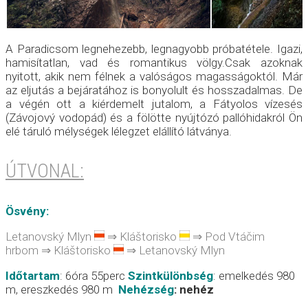
A Paradicsom legnehezebb, legnagyobb próbatétele. Igazi,
hamisítatlan, vad és romantikus völgy.Csak azoknak
nyitott, akik nem félnek a valóságos magasságoktól. Már
az eljutás a bejáratához is bonyolult és hosszadalmas. De
a végén ott a kiérdemelt jutalom, a Fátyolos vízesés
(Závojový vodopád) és a fölötte nyújtózó pallóhidakról Ön
elé táruló mélységek lélegzet elállító látványa.
ÚTVONAL:
Ösvény
:
Letanovský Mlyn
⇒ Kláštorisko
⇒ Pod Vtáčim
hrbom ⇒ Kláštorisko
⇒ Letanovský Mlyn
Időtartam
: 6óra 55perc
Szintkülönbség
: emelkedés 980
m, ereszkedés 980 m
Nehézség
:
nehéz