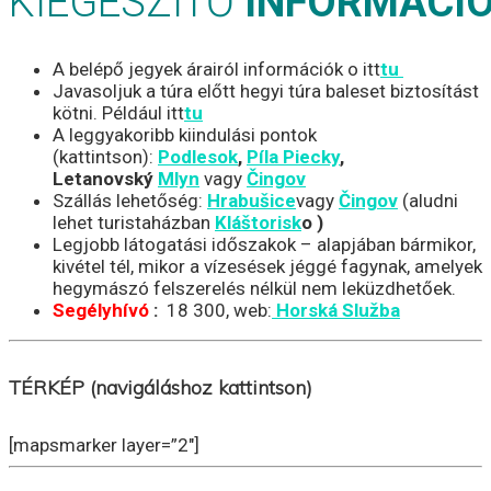
KIEGÉSZÍTŐ
INFO
RMÁCI
A belépő jegyek árairól információk o itt
tu
Javasoljuk a túra előtt hegyi túra baleset biztosítást
kötni. Például itt
tu
A leggyakoribb kiindulási pontok
(kattintson):
Podlesok
,
Píla Piecky
,
Letanovský
Mlyn
vagy
Čingov
Szállás lehetőség:
Hrabušice
vagy
Čingov
(aludni
lehet turistaházban
Kláštorisk
o
)
Legjobb látogatási időszakok – alapjában bármikor,
kivétel tél, mikor a vízesések jéggé fagynak, amelyek
hegymászó felszerelés nélkül nem leküzdhetőek.
Segélyhívó
:
18 300, web:
Horská Služba
TÉRKÉP (navigáláshoz kattintson)
[mapsmarker layer=”2″]