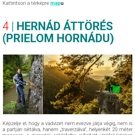
Kattintson a térképre
map
u
4
|
HERNÁD ÁTTÖRÉS
(P
RIELOM HORNÁDU
)
Képzelje el, hogy a vadvizet nem evezve járja végig, nem is
a partján sétálva, hanem „traverzálva”, helyenkét 20 méter