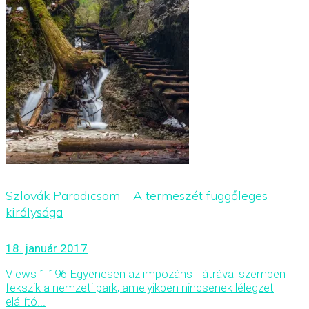
Szlovák Paradicsom – A termeszét függőleges
királysága
18. január 2017
Views 1 196 Egyenesen az impozáns Tátrával szemben
fekszik a nemzeti park, amelyikben nincsenek lélegzet
elállító...