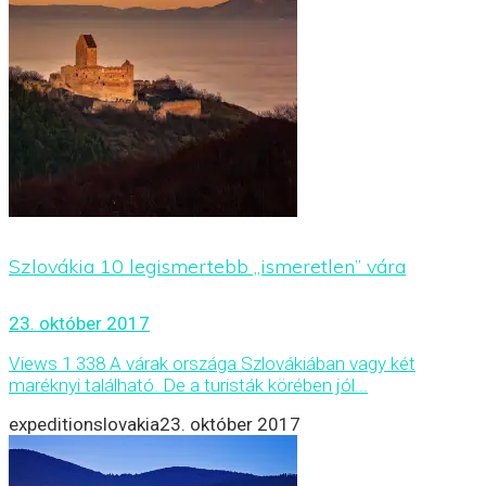
Szlovákia 10 legismertebb „ismeretlen” vára
23. október 2017
Views 1 338 A várak országa Szlovákiában vagy két
maréknyi található. De a turisták körében jól...
expeditionslovakia
23. október 2017