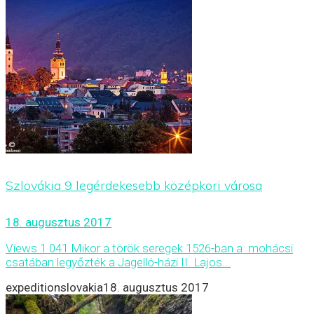
Szlovákia 9 legérdekesebb középkori városa
18. augusztus 2017
Views 1 041 Mikor a török seregek 1526-ban a mohácsi
csatában legyőzték a Jagelló-házi II. Lajos...
expeditionslovakia
18. augusztus 2017