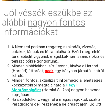
Jól véssék eszükbe az
alábbi
nagyon fontos
információkat !
A Nemzeti parkban rengeteg szakadék, vízesés,
patakok, láncok és létra található. Ezért megfelelő
túra lábbelit vigyenek magukkal-nem szandálokra és
teniszcipőkre gondoltunk..
Minden alábbiakban leírt útvonal, kivéve a Hernád
(Hornád) áttörést,
csak
egy irányban járható, lentről
felfelé.
Minden fontos, aktualizált információ a lehetséges
kockázatokról megtalálható a
Hegyi
Mentőszolgálat
(Horská Služba
)
nagyon hasznos
app-jában.
Ha szédülékeny, vagy fél a magasságoktól, csak a
Paradicsom déli részének a bejárását ajánljuk. Ott