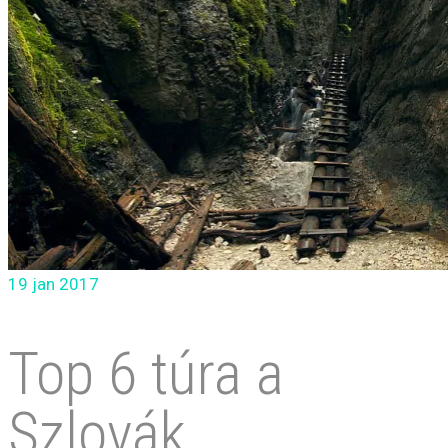
19
jan 2017
Top 6 túra a
Szlovák