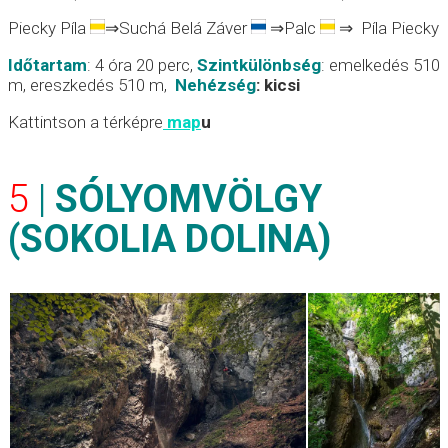
Piecky Píla
⇒Suchá Belá Záver
⇒Palc
⇒ Píla Piecky
Időtartam
: 4 óra 20 perc,
Szintkülönbség
: emelkedés 510
m, ereszkedés 510 m,
Nehézség
:
kicsi
Kattintson a térképre
map
u
5
|
SÓLYOMVÖLGY
(SOKOLIA DOLINA)