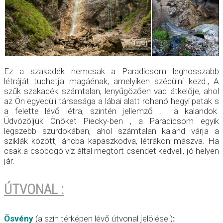
Ez a szakadék nemcsak a Paradicsom leghosszabb
létráját tudhatja magáénak, amelyiken szédülni kezd., A
szűk szakadék számtalan, lenyűgözően vad átkelője, ahol
az Ön egyedüli társasága a lábai alatt rohanó hegyi patak s
a felette lévő létra, szintén jellemző . a kalandok
Üdvözöljük Önöket Piecky-ben , a Paradicsom egyik
legszebb szurdokában, ahol számtalan kaland várja a
sziklák között, láncba kapaszkodva, létrákon mászva. Ha
csak a csobogó víz által megtört csendet kedveli, jó helyen
jár.
Ú
T
VONAL
:
Ösvény
(a szín térképen lévő útvonal jelölése )
: