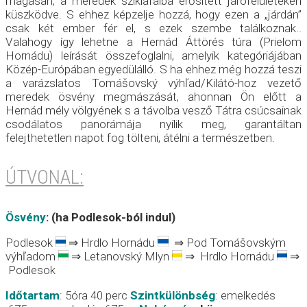
magasan, a meredek sziklafalba erősített járófelületeken
küszködve. S ehhez képzelje hozzá, hogy ezen a „járdán”
csak két ember fér el, s ezek szembe találkoznak..
Valahogy így lehetne a Hernád Áttörés túra (Prielom
Hornádu) leírását összefoglalni, amelyik kategóriájában
Közép-Európában egyedülálló. S ha ehhez még hozzá teszi
a varázslatos Tomášovský výhľad/Kilátó-hoz vezető
meredek ösvény megmászását, ahonnan Ön előtt a
Hernád mély völgyének s a távolba vesző Tátra csúcsainak
csodálatos panorámája nyílik meg, garantáltan
felejthetetlen napot fog tölteni, átélni a természetben.
ÚTVONAL:
Ösvény
:
(
h
a Podles
o
k
-ból indul
)
Podlesok
⇒ Hrdlo Hornádu
⇒ Pod Tomášovským
výhľadom
⇒ Letanovský Mlyn
⇒ Hrdlo Hornádu
⇒
Podlesok
Időtartam
: 5óra 40 perc
Szintkülönbség
: emelkedés