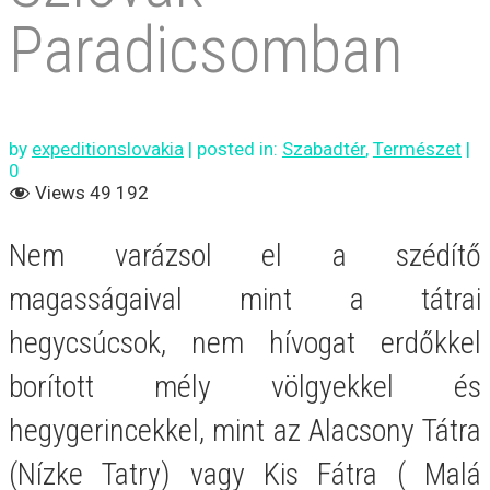
Paradicsomban
by
expeditionslovakia
|
posted in:
Szabadtér
,
Természet
|
0
Views
49 192
Nem varázsol el a szédítő
magasságaival mint a tátrai
hegycsúcsok, nem hívogat erdőkkel
borított mély völgyekkel és
hegygerincekkel, mint az Alacsony Tátra
(Nízke Tatry) vagy Kis Fátra ( Malá