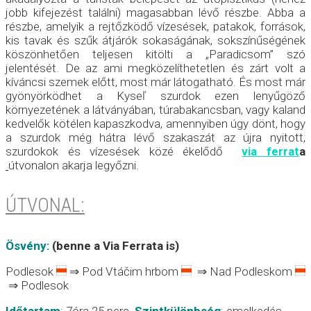
jobb kifejezést találni) magasabban lévő részbe. Abba a
részbe, amelyik a rejtőzködő vízesések, patakok, források,
kis tavak és szűk átjárók sokaságának, sokszínűségének
köszönhetően teljesen kitölti a „Paradicsom” szó
jelentését. De az ami megközelíthetetlen és zárt volt a
kíváncsi szemek előtt, most már látogatható. És most már
gyönyörködhet a Kyseľ szurdok ezen lenyűgöző
környezetének a látványában, túrabakancsban, vagy kaland
kedvelők kötélen kapaszkodva, amennyiben úgy dönt, hogy
a szurdok még hátra lévő szakaszát az újra nyitott,
szurdokok és vízesések közé ékelődő
via ferrat
a
útvonalon akarja legyőzni.
ÚTVONAL:
Ösvény:
(benne a Via Ferrata is)
Podlesok
⇒ Pod Vtáčim hrbom
⇒ Nad Podleskom
⇒ Podlesok