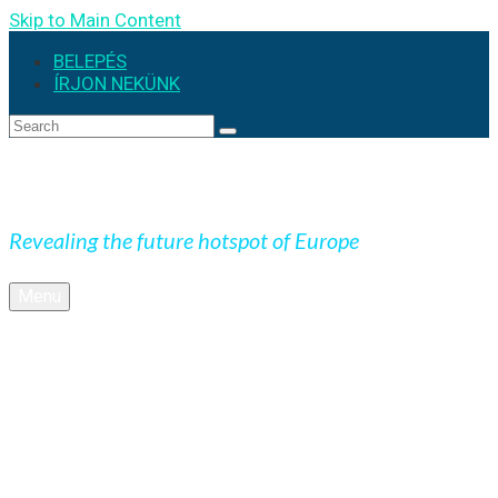
Skip to Main Content
BELEPÉS
ÍRJON NEKÜNK
Search
for:
Expedition Slovakia
Revealing the future hotspot of Europe
Menu
CIKKEK
Természet
Top
Unesco
Barlangok
Videos (EN)
SK+ (EN)
KÉPEK