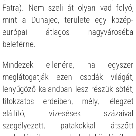
Fatra). Nem szeli át olyan vad folyó,
mint a Dunajec, területe egy közép-
európai átlagos nagyvároséba
beleférne.
Mindezek ellenére, ha egyszer
meglátogatják ezen csodák világát,
lenyűgöző kalandban lesz részük sötét,
titokzatos erdeiben, mély, lélegzet
elállító, vízesések százaival
szegélyezett, patakokkal átszőtt